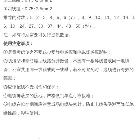
②三线组：0.75~2.5mm2
③四线组：0.75~2.5mm2
推荐的对数：1、2、3、4、5、6（7）、8、9、10、11、12、14、1
6、19、24、27、30、37、44、48、50（对）。
注：如有特别需要可另行提供数据。
使用注意事项：
①尽量考虑使之不受或少受静电感应和电磁场感应影响；
②防爆型和非防爆型线路分开敷设，不应有一根导线管或同一电缆
管，不宜共用同一线箱或同一线槽，若不可避免时，必须进行有效的
隔离；
③应使配线不受损伤和保护；
④电缆屏蔽层的接地，严格做到单点可靠接地；
⑤电缆在贮存期间应注意成品电缆头密封，防止电缆头受潮而降低绝
缘性能，影响使用。