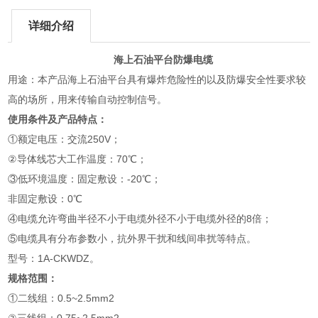
详细介绍
海上石油平台防爆电缆
用途：本产品海上石油平台具有爆炸危险性的以及防爆安全性要求较
高的场所，用来传输自动控制信号。
使用条件及产品特点：
①额定电压：交流250V；
②导体线芯大工作温度：70℃；
③低环境温度：固定敷设：-20℃；
非固定敷设：0℃
④电缆允许弯曲半径不小于电缆外径不小于电缆外径的8倍；
⑤电缆具有分布参数小，抗外界干扰和线间串扰等特点。
型号：1A-CKWDZ。
规格范围：
①二线组：0.5~2.5mm2