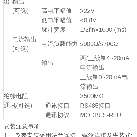
出
输出
(可选)
高电平幅值
>22V
低电平幅值
<0.8V
脉冲宽度
1/2fin×1000 (ms)
电流输出
电流负载能力
≤900Ω/≤700Ω
(可选)
两/三线制4~20mA
输出
电流输出
三线制0~20mA电
流输出
绝缘电阻
>500MΩ
通讯(可选)
通讯接口
RS485接口
通讯协议
MODBUS-RTU
安装注意事项
1、 仪表安装采用法兰连接、螺纹连接及夹装式;