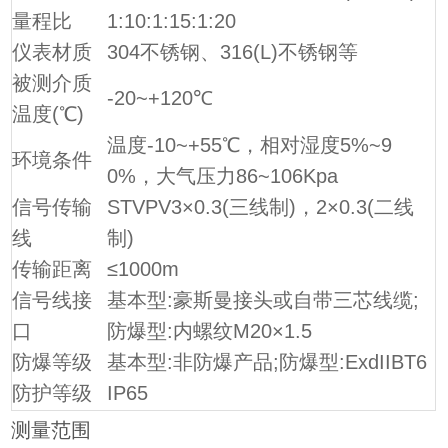
量程比
1:10:1:15:1:20
仪表材质
304不锈钢、316(L)不锈钢等
被测介质
-20~+120℃
温度(℃)
温度-10~+55℃，相对湿度5%~9
环境条件
0%，大气压力86~106Kpa
信号传输
STVPV3×0.3(三线制)，2×0.3(二线
线
制)
传输距离
≤1000m
信号线接
基本型:豪斯曼接头或自带三芯线缆;
口
防爆型:内螺纹M20×1.5
防爆等级
基本型:非防爆产品;防爆型:ExdIIBT6
防护等级
IP65
测量范围