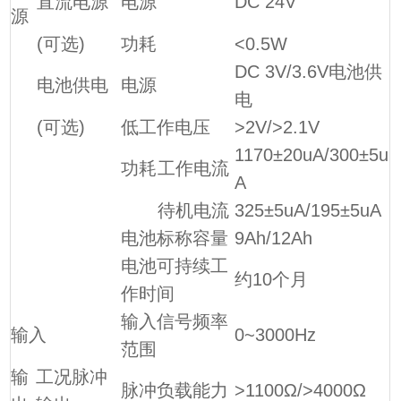
直流电源
电源
DC 24V
源
(可选)
功耗
<0.5W
DC 3V/3.6V电池供
电池供电
电源
电
(可选)
低工作电压
>2V/>2.1V
1170±20uA/300±5u
功耗
工作电流
A
待机电流
325±5uA/195±5uA
电池标称容量
9Ah/12Ah
电池可持续工
约10个月
作时间
输入信号频率
输入
0~3000Hz
范围
输
工况脉冲
脉冲负载能力
>1100Ω/>4000Ω