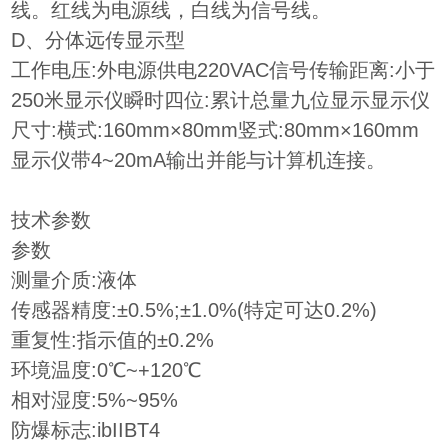
线。红线为电源线，白线为信号线。
D、分体远传显示型
工作电压:外电源供电220VAC信号传输距离:小于
250米显示仪瞬时四位:累计总量九位显示显示仪
尺寸:横式:160mm×80mm竖式:80mm×160mm
显示仪带4~20mA输出并能与计算机连接。
技术参数
参数
测量介质:液体
传感器精度:±0.5%;±1.0%(特定可达0.2%)
重复性:指示值的±0.2%
环境温度:0℃~+120℃
相对湿度:5%~95%
防爆标志:ibIIBT4