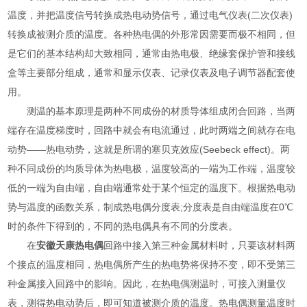
温度，并把温度信号转换成热电动势信号，通过电气仪表(二次仪表)
转换成被测介质的温度。各种热电偶的外形常因需要而极不相同，但
是它们的基本结构却大致相同，通常由热电极、绝缘套保护管和接线
盒等主要部分组成，通常和显示仪表、记录仪表及电子调节器配套使
用。
测温的基本原理是两种不同成份的材质导体组成闭合回路，当两
端存在温度梯度时，回路中就会有电流通过，此时两端之间就存在电
动势——热电动势，这就是所谓的塞贝克效应(Seebeck effect)。两
种不同成份的均质导体为热电极，温度较高的一端为工作端，温度较
低的一端为自由端，自由端通常处于某个恒定的温度下。根据热电动
势与温度的函数关系，制成热电偶分度表;分度表是自由端温度在0℃
时的条件下得到的，不同的热电偶具有不同的分度表。
在
安徽天康热电偶
回路中接入第三种金属材料时，只要该材料两
个接点的温度相同，热电偶所产生的热电势将保持不变，即不受第三
种金属接入回路中的影响。因此，在热电偶测温时，可接入测量仪
表，测得热电动势后，即可知道被测介质的温度。热电偶测量温度时