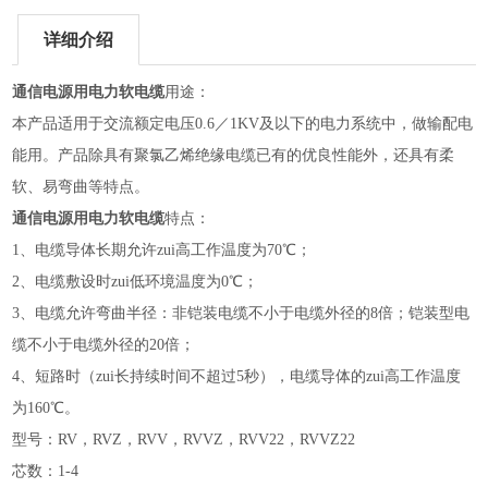
详细介绍
通信电源用电力软电缆
用途：
本产品适用于交流额定电压0.6／1KV及以下的电力系统中，做输配电
能用。产品除具有聚氯乙烯绝缘电缆已有的优良性能外，还具有柔
软、易弯曲等特点。
通信电源用电力软电缆
特点：
1、电缆导体长期允许zui高工作温度为70℃；
2、电缆敷设时zui低环境温度为0℃；
3、电缆允许弯曲半径：非铠装电缆不小于电缆外径的8倍；铠装型电
缆不小于电缆外径的20倍；
4、短路时（zui长持续时间不超过5秒），电缆导体的zui高工作温度
为160℃。
型号：RV，RVZ，RVV，RVVZ，RVV22，RVVZ22
芯数：1-4