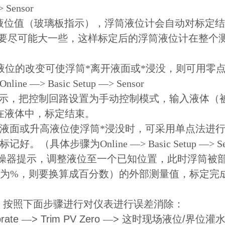
> Sensor
液位值（玻璃板指示），浮筒液位计会自动对标定
距离要尽可能大一些，这样标定后的浮筒液位计在整
液位的改变可使浮筒*离开液面或*浸没，则可用零
Online
—
> Basic Setup
—
> Sensor
示，把控制回路设置为手动控制模式，输入液体（
在液体中，标定结束。
开液面或升高液位使浮筒*浸没时，可采用单点法进
标记好。（具体步骤为
Online
—
> Basic Setup
—
> S
操器提示，调整液位至一个已知位置，此时浮筒被
定为%，则要换算成百分数
）的外部测量值，标定完
，按照下面步骤进行对仪表进行误差消除：
brate
—
> Trim PV Zero
—
>
这时现场液位
/
界位灌