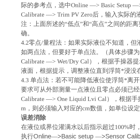
际的参考点，选中
Online
—
> Basic Setup
—
Calibrate
—
> Trim PV Zero
后，输入实际的
注：上面所述的“低点”和“高点”之间的
确。
4.2
零点
/
量程法：如果实际液位不知道，但
如两点法，但要好于单点法。（具体步骤为
Calibrate
—
> Wet/Dry Cal
），根据手操器提
液面，根据提示，调整液位直到浮筒*浸没
4.3
单点法：若不可能降低液位使浮筒*离
要求可从外部测量一点液位且零点必须已经
Calibrate
—
> One Liquid Lvi Cal
），根据手
m，则必须输入对应的cm数值，如单位设
误差消除
在液位或界位灌满水以后指示超过
100%
时
执行
Online
—
>Basic setup
—
>Sensor Cali