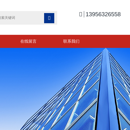

13956326558

在线留言
联系我们