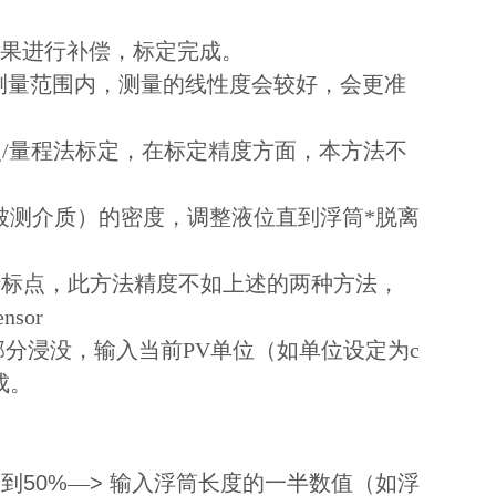
结果进行补偿，标定完成。
个测量范围内，测量的线性度会较好，会更准
点
/
量程法标定，在标定精度方面，本方法不
被测介质）的密度，调整液位直到浮筒*脱离
行标点，此方法精度不如上述的两种方法，
ensor
部分浸没，输入当前
PV
单位（
如单位设定为c
成。
水到
50%
—
>
输入浮筒长度的一半数值（如浮