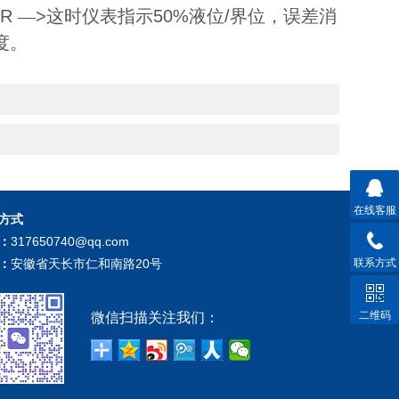
ER
—
>
这时仪表指示
50%
液位
/
界位，误差消
度。
在线客服
方式
：
317650740@qq.com
：
安徽省天长市仁和南路20号
联系方式
二维码
微信扫描关注我们：