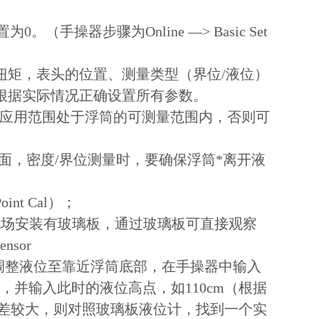
置为
0
。（手操器步骤为
Online
—
> Basic Set
扭矩，表头的位置、测量类型（界位
/
液位）
根据实际情况正确设置所有参数。
际应用范围处于浮筒的可测量范围内，否则可
面，密度
/
界位测量时，要确保浮筒*离开液
oint Cal
）；
现场安装有玻璃板，通过玻璃板可直接观察
ensor
调整液位至靠近浮筒底部，在手操器中输入
部，并输入此时的液位高点，如
110cm
（根据
差较大，则对照玻璃板液位计，找到一个实