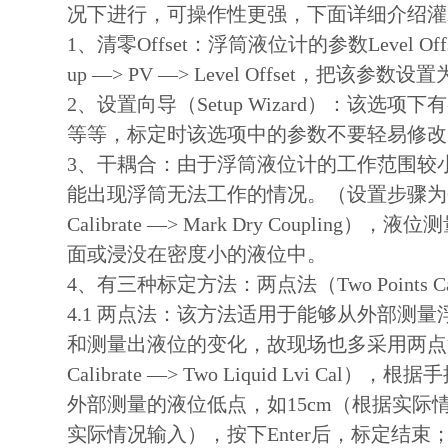
况下进行，可操作性更强，下面详细介绍灌
1
、清零
Offset
：浮筒液位计的参数
Level Off
up
—
> PV
—
> Level Offset
，把该参数设置
2
、设置向导（
Setup Wizard
）：该选项下有
等等，标定时该选项中的参数不要轻易修改
3
、干耦合：由于浮筒液位计的工作范围较
能出现浮筒无法工作的情况。（设置步骤为
Calibrate
—
> Mark Dry Coupling
），液位测
面或浸没在密度小的液位中。
4
、有三种标定方法：两点法（
Two Points C
4.1
两点法：该方法适用于能够从外部测量
和测量出液位的变化，故现场也多采用两点
Calibrate
—
> Two Liquid Lvi Cal
），根据手
外部测量的液位低点，如
15cm
（根据实际
实际情况输入），按下
Enter
后，标定结束