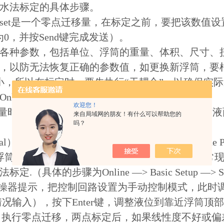
水法标定的具体步骤。
set
是一个零点迁移量，在标定之前，要把该数值设
为
0
，并按
Send
键完成发送）。
各种参数，包括单位、浮筒的重量、体积、尺寸、
，以防无法恢复正确的参数值，如更换新浮筒，要
小，所以在标定时，要先执行“干耦合”，以确保实
Online
—
> Basic Setup
—
> Sensor
欢迎您！
量时，干耦合前必须保证浮筒液位计的浮筒*脱离液
来自局域网的朋友！有什么可以帮助您的
吗？
al
）、零点
/
量程法（
Wet/Dry Cal
）和单点法（
One P
浮筒内液位或界位的情况，该方法精度较高，通常
法标定
.
（具体的步骤为
Online
—
> Basic Setup
—
> S
操器提示，把控制回路设置为手动控制模式，此时
情况输入），按下
Enter
键，调整液位到靠近浮筒顶
；执行零点迁移，两点标定后，如果线性度不好或偏