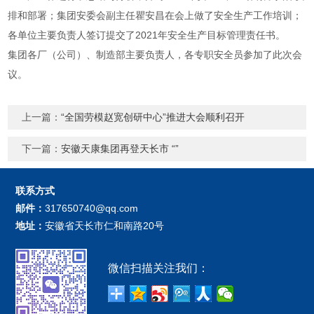
排和部署；集团安委会副主任瞿安昌在会上做了安全生产工作培训；
各单位主要负责人签订提交了2021年安全生产目标管理责任书。
集团各厂（公司）、制造部主要负责人，各专职安全员参加了此次会
议。
上一篇：
“全国劳模赵宽创研中心”推进大会顺利召开
下一篇：
安徽天康集团再登天长市 “”
联系方式
邮件：
317650740@qq.com
地址：
安徽省天长市仁和南路20号
微信扫描关注我们：