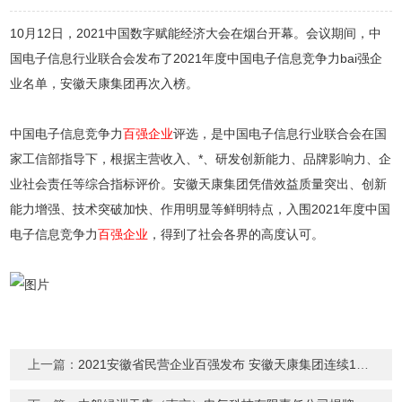
10月12日，2021中国数字赋能经济大会在烟台开幕。会议期间，中
国电子信息行业联合会发布了2021年度中国电子信息竞争力bai强企
业名单，安徽天康集团再次入榜。
中国电子信息竞争力
百强企业
评选，是中国电子信息行业联合会在国
家工信部指导下，根据主营收入、*、研发创新能力、品牌影响力、企
业社会责任等综合指标评价。安徽天康集团凭借效益质量突出、创新
能力增强、技术突破加快、作用明显等鲜明特点，入围2021年度中国
电子信息竞争力
百强企业
，得到了社会各界的高度认可。
上一篇：
2021安徽省民营企业百强发布 安徽天康集团连续16年上榜