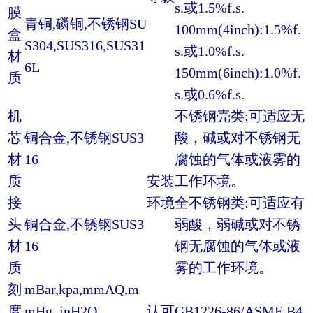
s.或1.5%f.s.
膜
青铜,磷铜,不锈钢SU
100mm(4inch):1.5%f.
盒
S304,SUS316,SUS31
s.或1.0%f.s.
材
6L
150mm(6inch):1.0%f.
质
s.或0.6%f.s.
机
不锈钢壳类:可适应无
芯
铜合金,不锈钢SUS3
酸，碱或对不锈钢无
材
16
腐蚀的气体或液雾的
质
安装
工作环境。
接
环境
全不锈钢类:可适应有
头
铜合金,不锈钢SUS3
弱酸，弱碱或对不锈
材
16
钢无腐蚀的气体或液
质
雾的工作环境。
刻
mBar,kpa,mmAQ,m
度
mHg, inH2O,
认可
GB1226-86/ASME B4