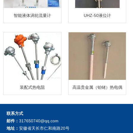
智能液体涡轮流量计
UHZ-50液位计
装配式热电阻
高温贵金属（铂铑）热电偶
联系方式
邮件：
317650740@qq.com
地址：
安徽省天长市仁和南路20号