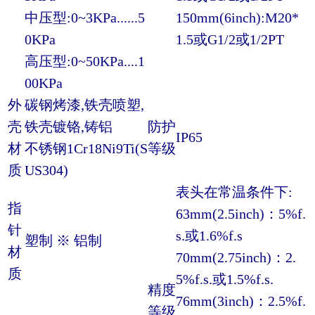
中压型:0~3KPa......5
150mm(6inch):M20*
0KPa
1.5或G1/2或1/2PT
高压型:0~50KPa....1
00KPa
外
碳钢烤漆,铁壳喷塑,
壳
铁壳镀铬,铸铝
防护
IP65
材
不锈钢1Cr18Ni9Ti(S
等级
质
US304)
表头在常温条件下:
指
63mm(2.5inch)：5%f.
针
s.或1.6%f.s
塑制 ※ 铝制
材
70mm(2.75inch)：2.
质
5%f.s.或1.5%f.s.
精度
76mm(3inch)：2.5%f.
等级