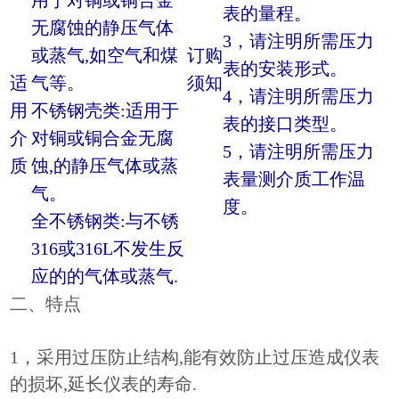
用于对铜或铜合金
表的量程。
无腐蚀的静压气体
3，请注明所需压力
或蒸气,如空气和煤
订购
表的安装形式。
适
气等。
须知
4，请注明所需压力
用
不锈钢壳类:适用于
表的接口类型。
介
对铜或铜合金无腐
5，请注明所需压力
质
蚀,的静压气体或蒸
表量测介质工作温
气。
度。
全不锈钢类:与不锈
316或316L不发生反
应的的气体或蒸气.
二、特点
1，采用过压防止结构,能有效防止过压造成仪表
的损坏,延长仪表的寿命.