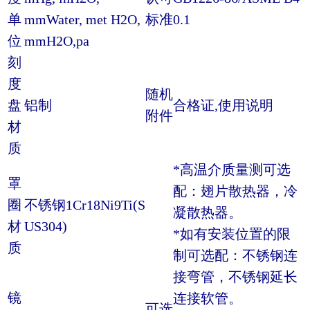
单
mmWater, met H2O,
标准
0.1
位
mmH2O,pa
刻
度
随机
盘
铝制
合格证,使用说明
附件
材
质
*高温介质量测可选
罩
配：翅片散热器，冷
圈
不锈钢1Cr18Ni9Ti(S
凝散热器。
材
US304)
*如有安装位置的限
质
制可选配：不锈钢连
接弯管，不锈钢延长
镜
连接软管。
可选