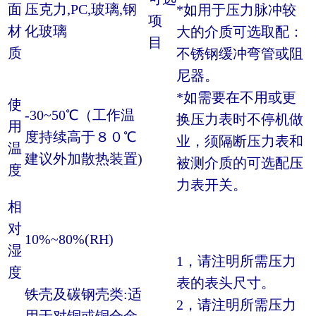
面
压克力,PC,玻璃,钢
*如用于压力脉冲较
项
材
化玻璃
大的介质可选取配：
目
质
不锈钢缓冲弯管或阻
尼器。
*如需要在不用或更
使
-30~50℃（工作温
换压力表时不停机做
用
度持续高于８０℃
业，须隔断压力表和
温
建议外加散热装置)
被测介质的可选配压
度
力表开关。
相
对
10%~80%(RH)
湿
1，请注明所需压力
度
表的表头尺寸。
铁壳及碳钢壳类:适
2，请注明所需压力