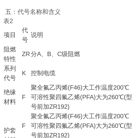
五：代号名称和含义
表2
代
项目
说明
号
阻燃
ZR
分A、B、C级阻燃
特性
系列
K
控制电缆
代号
聚全氟乙丙烯(F46)大工作温度200℃
绝缘
F
可溶性聚四氟乙烯(PFA)大为260℃(型
材料
号前加ZR192)
聚全氟乙丙烯(F46)大工作温度200℃
F
可溶性聚四氟乙烯(PFA)大为260℃(型
护套
号前加ZR192)