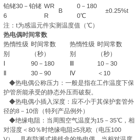
铂铑30－铂铑
WR
0－180
B
±0.25%t
6
R
0℃
注：t为感温元件实测温度值（℃）
热电偶时间常数
热惰性级
时间常数
热惰性级
时间常数
别
（秒）
别
（秒）
Ⅰ
90－180
Ⅲ
10－30
Ⅱ
30－90
Ⅳ
＜10
◆热电偶公称压力：一般是指在工作温度下保
护管所能承受的静态外压而破裂。
◆热电偶小插入深度：应不小于其保护套管外
径的8－10倍（特列产品例外）
◆绝缘电阻：当周围空气温度为15－35℃，相
对湿度＜80％时绝缘电阻≥5兆欧（电压100
V）。具有防溅式接线盒的热电偶，当相对温度