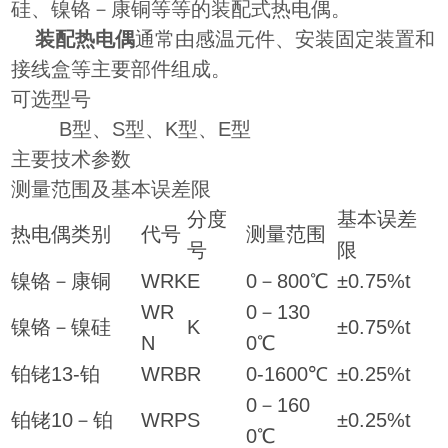
硅、镍铬－康铜等等的装配式热电偶。
装配热电偶
通常由感温元件、安装固定装置和
接线盒等主要部件组成。
可选型号
B型、S型、K型、E型
主要技术参数
测量范围及基本误差限
分度
基本误差
热电偶类别
代号
测量范围
号
限
镍铬－康铜
WRK
E
0－800℃
±0.75%t
WR
0－130
镍铬－镍硅
K
±0.75%t
N
0℃
铂铑13-铂
WRB
R
0-1600℃
±0.25%t
0－160
铂铑10－铂
WRP
S
±0.25%t
0℃