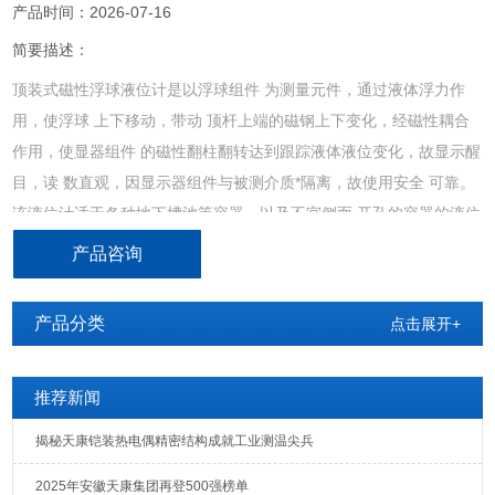
产品时间：2026-07-16
简要描述：
顶装式磁性浮球液位计是以浮球组件 为测量元件，通过液体浮力作
用，使浮球 上下移动，带动 顶杆上端的磁钢上下变化，经磁性耦合
作用，使显器组件 的磁性翻柱翻转达到跟踪液体液位变化，故显示醒
目，读 数直观，因显示器组件与被测介质*隔离，故使用安全 可靠。
该液位计适于各种地下槽池等容器，以及不宜侧面 开孔的容器的液位
显示。
产品咨询
产品分类
点击展开+
推荐新闻
揭秘天康铠装热电偶精密结构成就工业测温尖兵
2025年安徽天康集团再登500强榜单