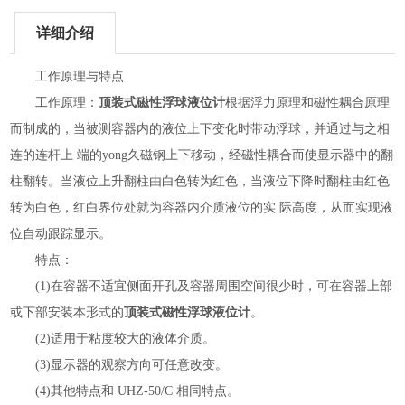
详细介绍
工作原理与特点
工作原理：
顶装式磁性浮球液位计
根据浮力原理和磁性耦合原理
而制成的，当被测容器内的液位上下变化时带动浮球，并通过与之相
连的连杆上 端的yong久磁钢上下移动，经磁性耦合而使显示器中的翻
柱翻转。当液位上升翻柱由白色转为红色，当液位下降时翻柱由红色
转为白色，红白界位处就为容器内介质液位的实 际高度，从而实现液
位自动跟踪显示。
特点：
(1)在容器不适宜侧面开孔及容器周围空间很少时，可在容器上部
或下部安装本形式的
顶装式磁性浮球液位计
。
(2)适用于粘度较大的液体介质。
(3)显示器的观察方向可任意改变。
(4)其他特点和 UHZ-50/C 相同特点。