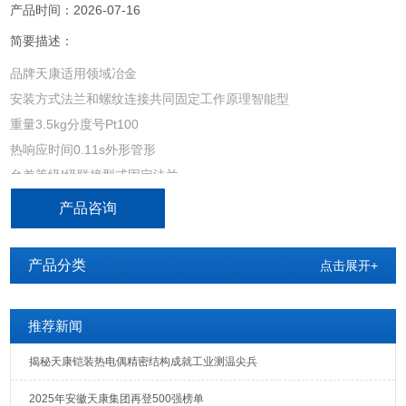
产品时间：2026-07-16
简要描述：
品牌天康适用领域冶金
安装方式法兰和螺纹连接共同固定工作原理智能型
重量3.5kg分度号Pt100
热响应时间0.11s外形管形
允差等级Ⅰ级联接型式固定法兰
允差值0.1℃材质不锈钢
产品咨询
外形尺寸20*1.5m*m*m产地国产
加工定制是
产品分类
点击展开+
中央空调热电阻WZPB-236
推荐新闻
安徽天康集团股份有限公司天长市仪表厂生产WZP-236...238型-1
揭秘天康铠装热电偶精密结构成就工业测温尖兵
2025年安徽天康集团再登500强榜单