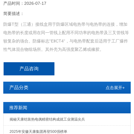
产品时间：2026-07-17
简要描述：
防爆T型（三通）接线盒用于防爆区域电热带与电热带的连接，增加
电热带的长度或用在同一管线上配用不同功率的电热带及三叉管线等
较复杂的场合。防爆标志“EⅡCT4“，与电热带配套后适用于工厂爆炸
性气体混合物组场所。其外壳为高强度聚乙烯或橡胶。
产品咨询
产品分类
点击展开+
推荐新闻
揭秘天康铠装热电偶精密结构成就工业测温尖兵
2025年安徽天康集团再登500强榜单