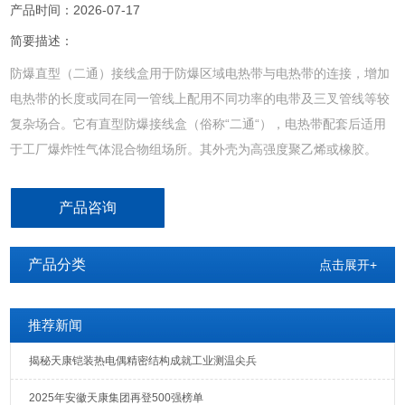
产品时间：2026-07-17
简要描述：
防爆直型（二通）接线盒用于防爆区域电热带与电热带的连接，增加
电热带的长度或同在同一管线上配用不同功率的电带及三叉管线等较
复杂场合。它有直型防爆接线盒（俗称“二通“），电热带配套后适用
于工厂爆炸性气体混合物组场所。其外壳为高强度聚乙烯或橡胶。
产品咨询
产品分类
点击展开+
推荐新闻
揭秘天康铠装热电偶精密结构成就工业测温尖兵
2025年安徽天康集团再登500强榜单