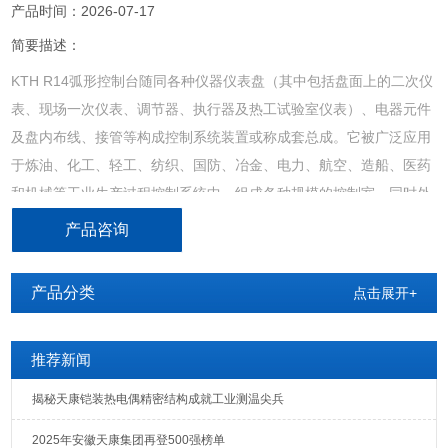
产品时间：2026-07-17
简要描述：
KTH R14弧形控制台随同各种仪器仪表盘（其中包括盘面上的二次仪
表、现场一次仪表、调节器、执行器及热工试验室仪表）、电器元件
及盘内布线、接管等构成控制系统装置或称成套总成。它被广泛应用
于炼油、化工、轻工、纺织、国防、冶金、电力、航空、造船、医药
和机械等工业生产过程控制系统中，组成各种规模的控制室，同时外
带照明便于在光线不好的地方控制操作。
产品咨询
产品分类
点击展开+
推荐新闻
揭秘天康铠装热电偶精密结构成就工业测温尖兵
2025年安徽天康集团再登500强榜单