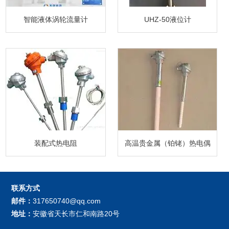
智能液体涡轮流量计
UHZ-50液位计
装配式热电阻
高温贵金属（铂铑）热电偶
联系方式
邮件：
317650740@qq.com
地址：
安徽省天长市仁和南路20号