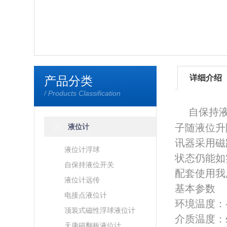
详细介绍
产品分类
/ Products Classification
自保持液
子随液位升
液位计
讯器采用磁
液位计浮球
状态仍能如
自保持液位开关
配套使用我
液位计远传
基本参数
电接点液位计
环境温度：-
顶装式磁性浮球液位计
介质温度：≤
天康磁翻板液位计