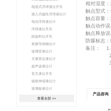
相对湿度：2
电缆式浮球液位开关
触点型式：
插入式磁性浮球液位计
触点容量：24
电动浮筒液位计
触点动作误
浮球液位开关
触点释放误
阻旋料位开关
防爆标志：E
射频导纳物位计
备注： 1.
玻璃管液位计
2.额定
天康雷达液位计
3.引入
超声波液位计
音叉液位开关
磁致伸缩液位计
玻璃板液位计
产品咨询
查看全部 >>
产