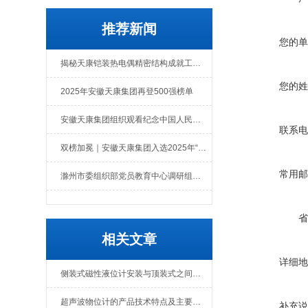
推荐新闻
您的单
揭秘天康铠装热电偶精密结构成就工业测温尖兵
您的姓
2025年安徽天康集团再登500强榜单
安徽天康集团组织观看纪念中国人民抗日战争暨世界反法西斯战争胜利80周年大会直播
联系电
双榜加冕｜安徽天康集团入选2025年“中国民营企业500强”与“中国制造业民营企业500强”榜单
常用邮
滁州市委组织部党员教育中心调研组莅临集团调研党员教育培训工作
省
相关文章
详细地
侧装式磁性液位计安装与顶装式之间在安装方式上有哪些区别呢
超声波物位计的产品技术特点及主要指标介绍
补充说