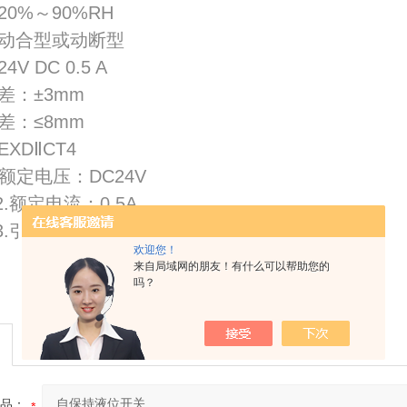
0%～90%RH
动合型或动断型
V DC 0.5 A
差：±3mm
差：≤8mm
XDⅡCT4
额定电压：DC24V
电流：0.5A
电缆的自由端应做适当保护
欢迎您！
来自局域网的朋友！有什么可以帮助您的
吗？
品：